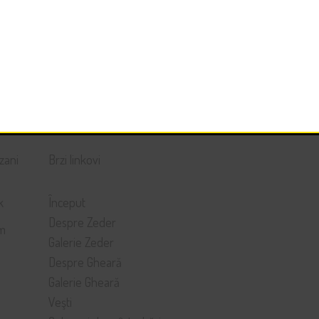
zani
Brzi linkovi
k
Început
Despre Zeder
am
Galerie Zeder
Despre Gheară
Galerie Gheară
Veşti