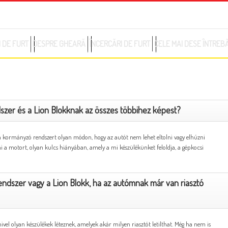
063 22 02 32
office@zeder.rs
 DE FURT
DESPRE GHEARĂ
ÎNCERCĂRI DE FURT
CELE MAI DESE ÎNTREB
dszer és a Lion Blokknak az összes többihez képest?
 a kormányzó rendszert olyan módon, hogy az autót nem lehet eltolni vagy elhúzni
ani a motort, olyan kulcs hiányában, amely a mi készülékünket feloldja, a gépkocsi
rendszer vagy a Lion Blokk, ha az autómnak már van riasztó
ivel olyan készülékek léteznek, amelyek akár milyen riasztót letilthat. Még ha nem is