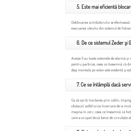
5. Este mai eficientă bloca
Deblocarea scimbătorului se efectuează 
evacuarea uleiului din sistemul de frâna
6. De ce sistemul Zeder şi
Acesta îl au toate sistemele de alarmă şi
pentru parbrize, ceea ce înseamnă că din
deja montată pe volan este evidentă şi est
7. Ce se întâmplă dacă serv
Ca să opriţi tractarea prin cablu, împinge
obstacol, astfel orice încercare de-a mut
maşina în cerc, ceea ce înseamnă că hoţu
care a ocupat două benzi de circulaţie a