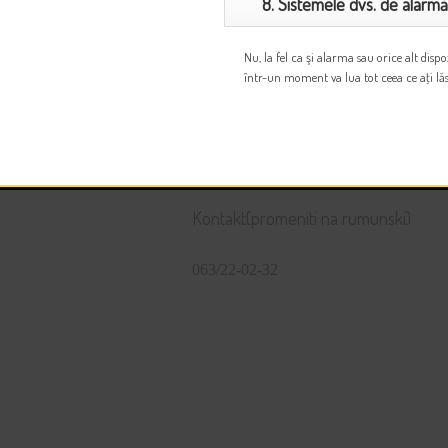
8. Sistemele dvs. de alarmă 
Nu, la fel ca şi alarma sau orice alt dis
într-un moment va lua tot ceea ce aţi lăsa
Kontakt(promeniti na rumunski)
063/22-02-32