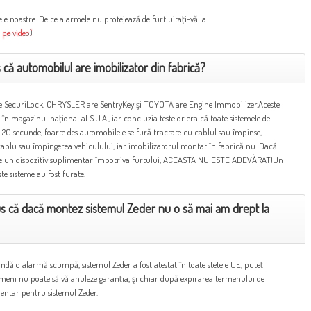
le noastre. De ce alarmele nu protejează de furt uitaţi-vă la:
 pe video)
 că automobilul are imobilizator din fabrică?
re SecuriLock, CHRYSLER are SentryKey şi TOYOTA are Engine Immobilizer.Aceste
 în magazinul naţional al S.U.A., iar concluzia testelor era că toate sistemele de
 20 secunde, foarte des automobilele se fură tractate cu cablul sau împinse,
cablu sau împingerea vehiculului, iar imobilizatorul montat în fabrică nu. Dacă
 de un dispozitiv suplimentar împotriva furtului, ACEASTA NU ESTE ADEVĂRAT!Un
 sisteme au fost furate.
s că dacă montez sistemul Zeder nu o să mai am drept la
vândă o alarmă scumpă, sistemul Zeder a fost atestat în toate stetele UE, puteţi
meni nu poate să vă anuleze garanţia, şi chiar după expirarea termenului de
mentar pentru sistemul Zeder.