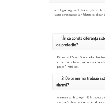
Nem. Ugyan úgy, mint akár melyik más beren
riasztó berendezéssel van felszerelve, abban
CELE MAI DESE ÎNTREBĂRI
1.În ce constă diferenţa sis
de protecţie?
Dispozitivul Zeder i Ghera de Leu blochea
împins, să fie tras cu cablu, chiar dacă 
poate fi înstrăinat.
2. De ce îmi mai trebuie s
alarmă?
Alarmele pot fi cu uşurinţă întrecute şi 
alarmă. Şi chiar dacă nu se decodifică, 