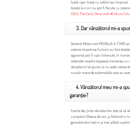
luată uşor, trasă cu cablul sau împinsă.
Aceste lucruri nu pot fi făcute cu sisteme
CBS’s The Early Show and 48 Hours (clic
3. Dar vânzătorul mi-a spus
General Motors are PASSlock II, FORD a
sisteme împotriva furtului au fost testate
siguranţă pot fi uşor întrecute, în numai
sistemele noastre stopează tractarea cu 
vânzătorul vă spune că nu aveţi nevoie
număr mare de automobile care au aceste
4. Vânzătorul meu mi-a spu
garanţie?
Foarte des, ţinta vânzătorilor este să vă 
cumpăra Gheara de Leu, şi folosind-o ni
garanţie,returnaţi-o şi mai plătiţi supli