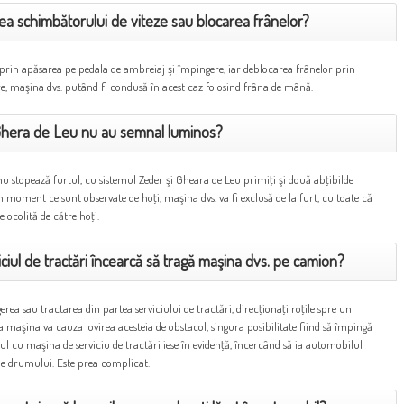
rea schimbătorului de viteze sau blocarea frânelor?
prin apăsarea pe pedala de ambreiaj şi împingere, iar deblocarea frânelor prin
re, maşina dvs. putând fi condusă în acest caz folosind frâna de mână.
 Ghera de Leu nu au semnal luminos?
 nu stopează furtul, cu sistemul Zeder şi Gheara de Leu primiţi şi două abţibilde
 moment ce sunt observate de hoţi, maşina dvs. va fi exclusă de la furt, cu toate că
e ocolită de către hoţi.
iciul de tractări încearcă să tragă maşina dvs. pe camion?
rea sau tractarea din partea serviciului de tractări, direcţionaţi roţile spre un
a maşina va cauza lovirea acesteia de obstacol, singura posibilitate fiind să împingă
l cu maşina de serviciu de tractări iese în evidenţă, încercând să ia automobilul
le drumului. Este prea complicat.