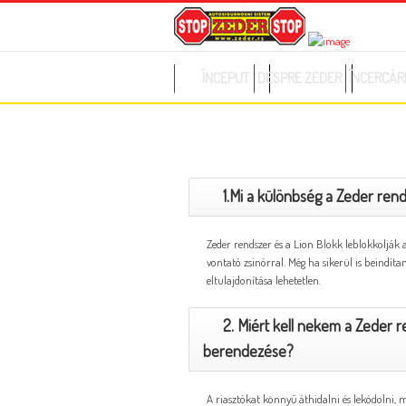
ÎNCEPUT
DESPRE ZEDER
ÎNCERCĂRI
GYAKORI KÉRDÉSEK
1.Mi a különbség a Zeder ren
Zeder rendszer és a Lion Blokk leblokkolják
vontató zsinórral. Még ha sikerül is beindít
eltulajdonítása lehetetlen.
2. Miért kell nekem a Zeder 
berendezése?
A riasztókat könnyű áthidalni és lekódolni, m