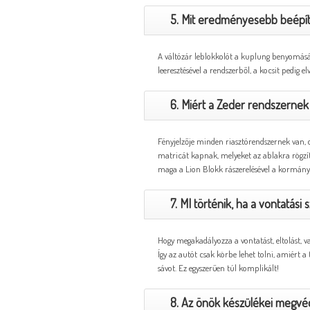
5. Mit eredményesebb beépíte
A váltózár leblokkolót a kuplung benyomásával
leeresztésével a rendszerből, a kocsit pedig el
6. Miért a Zeder rendszernek
Fényjelzője minden riasztórendszernek van, 
matricát kapnak, melyeket az ablakra rögzíti
maga a Lion Blokk rászerelésével a kormányra 
7. MI történik, ha a vontatási
Hogy megakadályozza a vontatást, eltolást, v
Így az autót csak körbe lehet tolni, amiért 
sávot. Ez egyszerűen túl komplikált!
8. Az önök készülékei megvédi