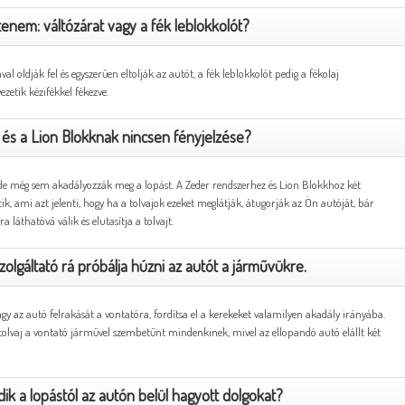
nem: váltózárat vagy a fék leblokkolót?
 oldják fel és egyszerűen eltolják az autót, a fék leblokkolót pedig a fékolaj
vezetik kézifékkel fékezve.
 és a Lion Blokknak nincsen fényjelzése?
de még sem akadályozzák meg a lopást. A Zeder rendszerhez és Lion Blokkhoz két
k, ami azt jelenti, hogy ha a tolvajok ezeket meglátják, átugorják az Ön autóját, bár
láthatóvá válik és elutasítja a tolvajt.
 szolgáltató rá próbálja húzni az autót a járművükre.
agy az autó felrakását a vontatóra, fordítsa el a kerekeket valamilyen akadály irányába.
a tolvaj a vontató járművel szembetűnt mindenkinek, mivel az ellopandó autó elállt két
k a lopástól az autón belül hagyott dolgokat?