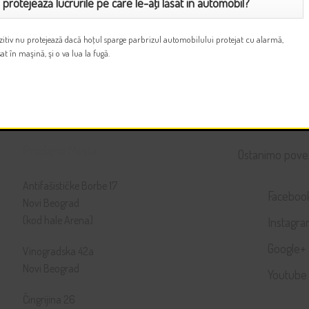
protejează lucrurile pe care le-aţi lăsat în automobil?
pozitiv nu protejează dacă hoţul sparge parbrizul automobilului protejat cu alarmă,
t în maşină, şi o va lua la fugă.
Prodajna Mesta
Ostanimo pove
Antifašističke Borbe 17
Faceboo
Novi Beograd
(kod hale Arena)
Instagr
Google+
Vinogradska 42a
Novi Beograd
Youtube
Čingrijina 26