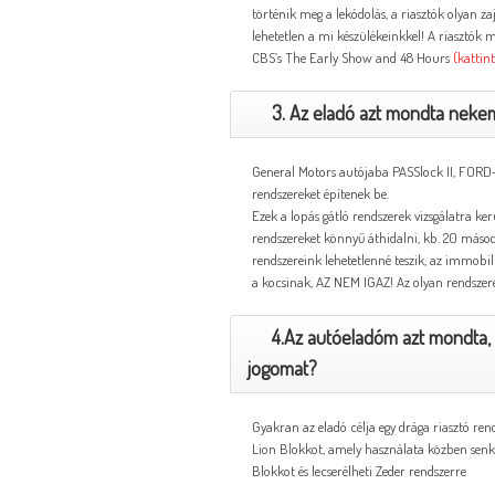
történik meg a lekódolás, a riasztók olyan zaj
lehetetlen a mi készülékeinkkel! A riasztók 
CBS’s The Early Show and 48 Hours
(kattin
3. Az eladó azt mondta nekem
General Motors autójaba PASSlock II, FOR
rendszereket építenek be.
Ezek a lopás gátló rendszerek vizsgálatra ke
rendszereket könnyű áthidalni, kb. 20 másodp
rendszereink lehetetlenné teszik, az immobili
a kocsinak, AZ NEM IGAZ! Az olyan rendszerek
4.Az autóeladóm azt mondta, 
jogomat?
Gyakran az eladó célja egy drága riasztó re
Lion Blokkot, amely használata közben senki
Blokkot és lecserélheti Zeder rendszerre