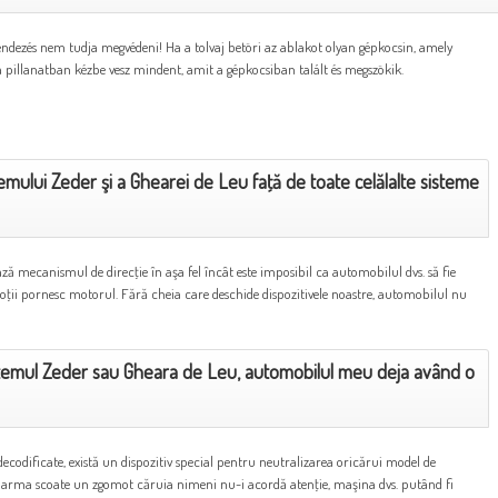
dezés nem tudja megvédeni! Ha a tolvaj betöri az ablakot olyan gépkocsin, amely
 a pillanatban kézbe vesz mindent, amit a gépkocsiban talált és megszökik.
temului Zeder şi a Ghearei de Leu faţă de toate celălalte sisteme
ză mecanismul de direcţie în aşa fel încât este imposibil ca automobilul dvs. să fie
hoţii pornesc motorul. Fără cheia care deschide dispozitivele noastre, automobilul nu
istemul Zeder sau Gheara de Leu, automobilul meu deja având o
decodificate, există un dispozitiv special pentru neutralizarea oricărui model de
alarma scoate un zgomot căruia nimeni nu-i acordă atenţie, maşina dvs. putând fi