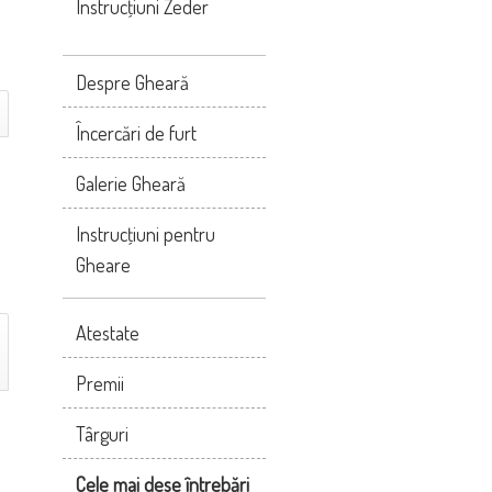
Instrucţiuni Zeder
Despre Gheară
Încercări de furt
Galerie Gheară
Instrucţiuni pentru
Gheare
Atestate
Premii
Târguri
Cele mai dese întrebări