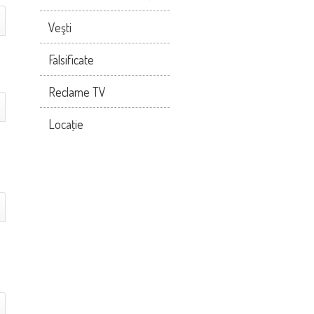
Veşti
Falsificate
Reclame TV
Locaţie