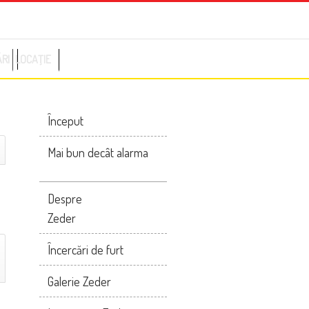
ĂRI
LOCAŢIE
Început
Mai bun decât alarma
Despre
Zeder
Încercări de furt
Galerie Zeder