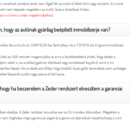
t csinálnak, amelyre senki nem figyel fel, az autót el lehet tolni vagy vontatni. Ez mind
miért nem képesek megvédeni az autót, lássa a következő linken:
tson a linkre a video megtekintéséhez)
.
, hogy az autónak gyárilag beépített immobilizerje van?
D-okba SecuriLock-ot, CHRYSLER-ba SentryKey-t és a TOYOTA-ba Engine Immobilizer
rültek az USA nemzeti magazinjába, és arra a következtetésre jöttek, hogy ezeket a
erc alatt is; az autókat gyakran eltolással vagy vontatással lopják el, amit a mi
zerhez képest. Ha az eladó azt állítja, hogy további lopás gátló berendezés nem szükséges
kel felszerelt autók nagy száma el lett lopva.
hogy ha beszerelem a Zeder rendszert elveszítem a garanciai
ndszer eladása. A Zeder rendszer tanusítva van az EU minden államában. Megveheti a
 nem hághatja meg a garanciai jogait és a garancia lejáratával visszahozhatja a Lion