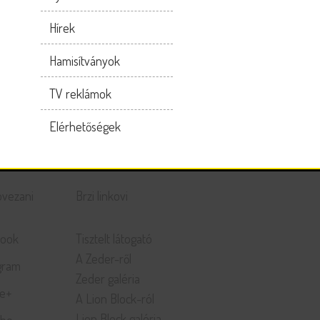
Hírek
Hamisítványok
TV reklámok
Elérhetőségek
ovezani
Brzi linkovi
book
Tisztelt látogató
A Zeder-ről
gram
Zeder galéria
le+
A Lion Block-ról
Lion Block galéria