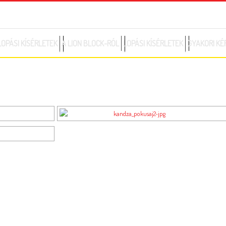
063 22 02 32
office@zeder.rs
LOPÁSI KÍSÉRLETEK
A LION BLOCK-RÓL
LOPÁSI KÍSÉRLETEK
GYAKORI KÉ