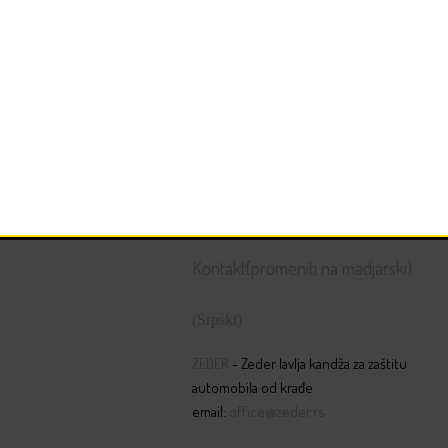
Kontakt(promeniti na madjarski)
(Srpski)
ZEDER
- Zeder lavlja kandža za zaštitu
automobila od krađe
email:
office@zeder.rs