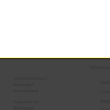
Prodajna Mesta
Ostanimo p
Antifašističke Borbe 17
Face
Novi Beograd
(kod hale Arena)
Insta
Goog
Vinogradska 42a
Novi Beograd