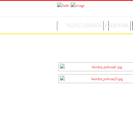
TISZTELT LÁTOGATÓ
A ZEDER-RŐL