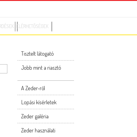
RDÉSEK
ELÉRHETŐSÉGEK
Tisztelt látogató
Jobb mint a riasztó
A Zeder-ről
Lopási kísérletek
Zeder galéria
Zeder használati